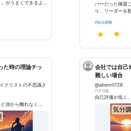
と」がうまくできるよう
バーだった棟梁
回は体感の気分(上向き
り、リーダーを
の-100～100スケー
路の男三人感無
#気分調整
)と目標達成度の相関
況を知らなけれ
私の場合「体感の気分が
しまう絵面になっ
👍
👏
1
1
、その動きが目標達成度
取り直して、階
が多い」ことが分かりま
とにした三人。
うと「気分が落ち込んだ
あなんと見事な
べて目標達成率が下がっ
が発したのが「
気分が落ち込んだあと目
った時の理論チッ
会社では自己
たわけです。 この一連の流れに感銘を受
てもそのあと大きく落ち
けた私は以降、
難しい場合
といったことが見られま
程を褒めること
サイクリストの不思議さ
@abenn1728
分が上向いた時も同じで
た。 ということで、落ち込みがちな皆さ
773 日前
ら、「気分が落ち込ん
んも、まずは「
をこなそうとしないこ
択、努力を無理
不安や心配事があると頭から離れなくなってしまう
ったときは、その回復度
から始めてみる
ること」により達成率の
持っていけるのではない
タルを