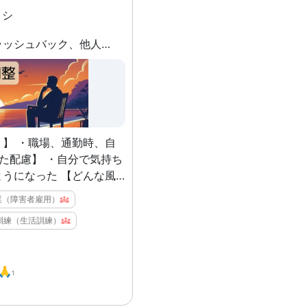
る設定ファイルを活用して
トシ
ラは自分の
ものを： 人によって、
・嫌な記憶のフラッシュバック、他人の不快な所作、ネガティブな言動 等が頭から離れなくなってしまう ・上記を解決できたきっかけは、自身の『障害特性』でした
ンセラーの性格は異なりま
るタイプがいいかもしれな
くれるタイプがいいかもし
それは個々人によって違う
の中で「こういうカウンセ
しい」という方向性を決め
】 ・職場、通勤時、自
ういう発言をする人は私の
人」という自分の認知を理
った 【どんな風
で、自分が欲しかったカウ
たか？】 ・不意に記憶
業（障害者雇用）
ことができるでしょう。
ックが起きても、すぐに忘
ここまでの話はあくまで私
訓練（生活訓練）
った ・不快な言動など
せん。皆さんにはこうでは
感じても、すぐに気持ちを
合ったやり方もあると思い
うになった ・考えても
を参考にしながら、クオリ
🙏
安に囚われた時、すぐに気
1
ウンセラーを作ってみまし
た