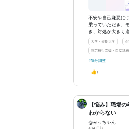
不安や自己嫌悪につ
乗っていただき、
き、対処が大きく
大学・短期大学
企
就労移行支援・自立訓練
#気分調整
👍
1
【悩み】職場の
わからない
@みっちゃん
434 日前