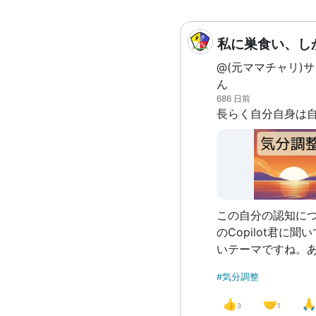
私に巣食い、し
@(元ママチャリ)
ん
686 日前
この自分の認知につい
のCopilot君に聞いて
いテーマですね。
て、メリットとデ
#気分調整
てみます。 メリット 1.自己認識の向上: 自
分の性格や行動を
👍
🤝
🙏
3
1