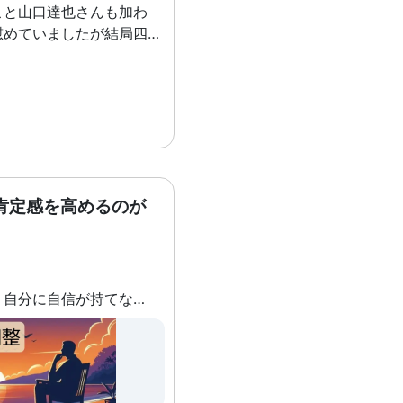
こと山口達也さんも加わ
慰めていましたが結局四十
量でむせび泣きという、状
ば「何だこれ…」と驚いて
てしまいました(笑) 気を
段設置用の穴をくりぬくこ
床板の一部を切り取るとま
一枚板。それを見た松岡君
まな板にしようぜ！」だっ
肯定感を高めるのが
コトの結果よりも、その過
を意識するようにしまし
自分の今まで取ってきた選
自己評価が低く、自分に自信が持てなくなり、過度な自己批判や否定的な考えが頭から離れなくなり、次の一歩が踏み出せない。また、会社ではこれ以上仕事を与えられず、自己肯定感を高めるための対応ができないと言われた(-_-;)
やりにでも褒める」ところ
といいかもしれません。