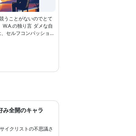
者と競うことがないのでとて
な自
は、セルフコンパッション
セルフコンパッション
よりもすごい！」と自分に
とよりかは、「自分の良い
こを そのまま受け入れ
下にKaien特別セミナー
。
好み全開のキャラ
)サイクリストの不思議さ