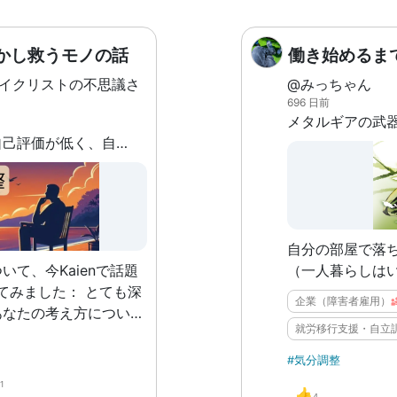
どうやってんだ
体こういう形で
かし救うモノの話
働き始めるま
す： ①人生相談や雑談に乗ってもらいた
いとき：一人称
サイクリストの不思議さ
@みっちゃん
JK ②とにかく
696 日前
甘やかされたい
長らく自分自身は自己評価が低く、自分に自信が持てなくなり、過度な自己批判や否定的な考えが頭から離れなくなり、次の一歩が踏み出せないことがありました。この困りごとは多少は解決してきたのですが、その陰には、自分が選び取り、自分のことを助けてくれ、そしてそれでもなお自分自身を苛(さいな)んできた善悪観があります。これについて、今回は主観で見たメリットとデメリット、およびうまい使い方について説明できればと思います。
おっとりお姉さ
識高い系の日で
き：ほぼデフォル
ト(ただし、出力
術的なものを中心に明記) 
自分の部屋で落
バレるな？（笑
て、今Kaienで話題
（一人暮らしは
いう感じで、「
みました： とても深
めてから細かい
企業（障害者雇用）
あなたの考え方につい
思っています。
就労移行支援・自立
メリットをいくつか挙げ
#気分調整
客観的に見つめること
1
👍
4