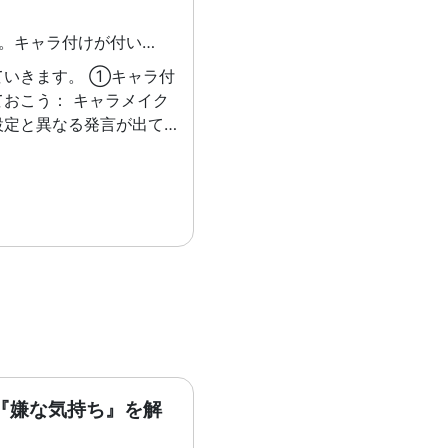
……げふんげふん。キャラ付けが付いたオリジナルのAIカウンセラーを作りましょう(取り繕っても意味ないぞ) 気分調整に最近AIアプリを使う動きが広まっていますね。Kaienでも先日の昭和の日の祝日イベントで「自分だけのAIカウンセラーを作る」というワークショップが開かれましたが、おそらく私と同じように、「カウンセラーにキャラ付けする」ということをした方もいるかもしれません。そこで、先日まで行っていたキャラ付けに関して、私が得た知見についてお話しできればと思います。
す。 ①キャラ付
おこう： キャラメイク
設定と異なる発言が出てこ
」ことで相談に集中できる
成AI(ChatGPTや
iniなどのアプリのこと)に指
細かくまとめておいた方が
有のメモ
ChatGPTでの話になり
asファイル」という、設定
おいてチャットが参照でき
ファイルがあります。
iniにはこういった機能はない
、Googleドキュメント
『嫌な気持ち』を解
てそれを都度参照させる、
せます。このようなアプリ