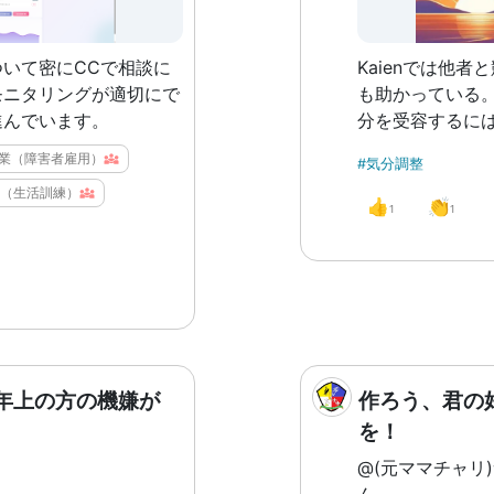
いて密にCCで相談に
Kaienでは他
モニタリングが適切にで
も助かっている。 W.A.の独り言 ダメ
進んでいます。
分を受容するに
も必要になる。 
業（障害者雇用）
#気分調整
は、「自分は誰
（生活訓練）
信じ込ませるこ
👍
👏
1
1
ところ、ダメなと
る」という意味。
貼っておきます
年上の方の機嫌が
作ろう、君の
を！
@(元ママチャリ