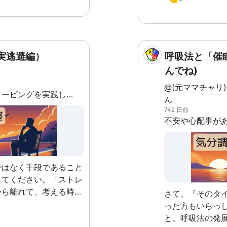
が増えます。 2.現実的
面性を認識することで、
容になりやすくなりま
長: 善悪の両面を理解す
い倫理観を持つことがで
実逃避編）
呼吸法と「催
んでね)
と見なすことで、自己肯
性があります。 2.他者
@(元ママチャリ
前回から引き続きコーピングを実践してそこから４つに絞ったものを書いていきますが長文になってしまう為、人間関係、現実逃避、時間間隔をつかむ視覚化、人との距離を掴む＝殻にこもる（自分から距離を取る）に分けて書いていこうと思います。 よろしければ前回の記事もご覧になってください。 （注意：個人で実践し、良いと思った。考え方、実践を書いていますのであくまで参考としてご覧ください）
対しても同様に「悪」を
ん
で、信頼関係を築くのが
742 日前
せん[2]。 3.ストレ
「悪」の側面に焦点を当
的なストレスが増える可
方を
はなく手段であること
面があります。大切なの
してください。「ストレ
りながら自己理解を深め
から離れて、考える時間
さて、「そのタ
他に気になる点や質問が
ための計画をたてるため
った方もいらっ
orilog.jp
めは難しいと思うのでス
と、呼吸法の発
sha.com 3：