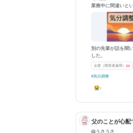
別の先輩が話を聞
した。
企業（障害者雇用）
#気分調整
😭
2
父のことが心配
@うさうさ