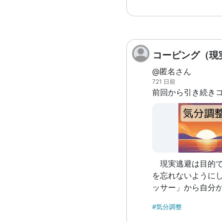
で、自己改善の機会
な視点: 人間の多
他人に対しても寛
す。 3.倫理的な成
ることで、より深
コーピング（現
きます[1]。 デメリット 1.自己評価の低下:
@匿名さん
自分を「悪寄り」
721 日前
定感が低くなる可能
との関係: 他人に
強く意識すること
難しくなるかもしれま
スの増加: 自分の
てることで、精神
能性があります[3]。 このような考え
現実逃避は目的で
持つことには、両
を忘れないように
は、バランスを取
ッサー」から自分
ることです。何か
を作り、対処する
あれば、教えてくださいね。 1：n
#気分調整
の時間です。はじ
2：shinsho.kobun