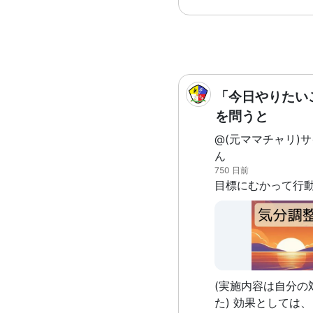
タッフさんに協力
spitopi.com ・・・ということからわかる
してください。そ
ように、うまく使
ける。
なことができるよ
ぎると自分自身を
疲弊してしまった
も、やはり使い方
「今日やりたい
を問うと
@(元ママチャリ)
ん
750 日前
(実施内容は自分の
た) 効果としては