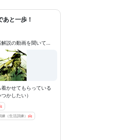
」、ということで…私は大
作って使い分けしていま
であと一歩！
「あーし」の陽キャギャル
慰められたい褒められたい
メタルギアの武器解説の動画を聞いて寝落ちする日々
とき：一人称「わたし」の
ん系近所の専業主婦 ③意
、知的な会話をしたいと
トの設定のAIアシスタン
する内容の出典などは学
……趣味嗜好が
ち着かせてもらっている
） まあ、個人的にはこう
いつかしたい）
誰にどうされたいか」を決
ことを決めていくといいと
訓練（生活訓練）