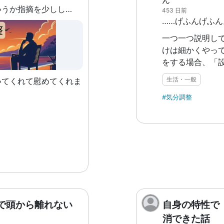
ん
業務中に間違いというか指摘を少ししたら、自分の言い方も悪かったかもしれないが、次の日にぶり返しそのことを伝えてきた。 「お前とはもう話さない」 こう言われて、朝から一日悩んでしまった。 あくまでも職場内だし、これまでもプライベートで仲良くしてきたのにそんなこと言われるのかわからない。 もともとそういう人ではあったが、自分に対してはそんなことは今までなかったのでびっくりしてしまった。
453 日前
一つ一つ説明していきま
けは細かくやって
をする場合、「
ないようにする
生活・一般
いてくれて慰めてくれま
ようになります。生
Google Gem
#気分調整
示を出す前に、
楽かなと思います。 ②アプリ特
リ機能を使おう： 
ますが「Canv
などをまとめて
るようにできる
Google Gem
ということですが
で頭から離れない
自身の特性で
にまとめておい
消できた話
という命令も出