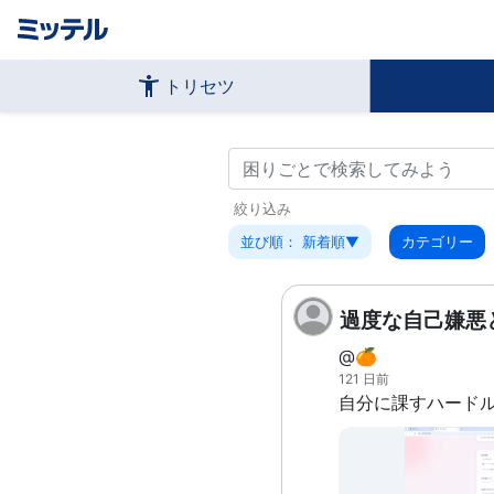
トリセツ
絞り込み
並び順： 新着順▼
カテゴリー
過度な自己嫌悪
@🍊
121 日前