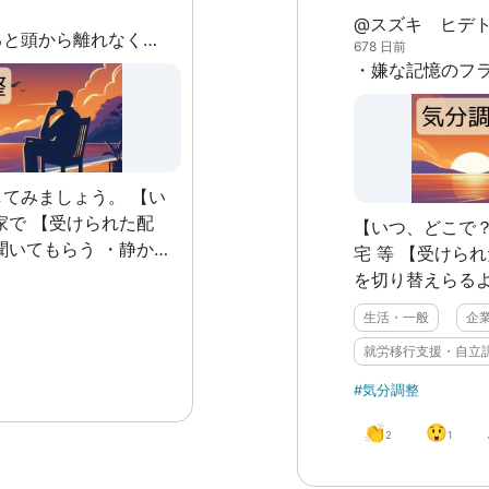
特有で用意でき
@スズキ ヒデ
不安や心配事があると頭から離れなくなってしまう
いくとよいでしょう。 ③キャ
678 日前
イメージに合った
理想とするカウ
す。慰めてくれ
いし、叱咤して
れない、ですが
てみましょう。 【い
わけです。自分
られた配
リングをしてほ
【いつ、どこで？
聞いてもらう ・静かな
て、そして「こ
宅 等 【受けられた配慮】 ・自分で気持ち
りの時間を持つ 【ど
中ではこういう
を切り替えらるようにな
なったか？】 ・1人で
解しておくこと
に生きやすくなっ
生活・一般
企
が理解でき、落ち着くこ
ンセラーを作る
のフラッシュバ
以上。最後に、
就労移行支援・自立
れられるようにな
の私見にすぎま
を見て嫌悪感を
#気分調整
なくても自分に
切り替えられるよ
ます。私の知見
👏
😲
しょうがない不
2
1
ティの高いAIカ
にならなくなっ
ょう！ -ここから余談- 「じゃああんたは