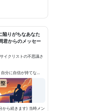
」の手法に、催眠と少しか
あるんです。 世の中
」と呼ばれるコンテンツが
ていは成人向けの内容なの
お勧めしないのですが、序
てみると、「実はやってい
に陥りがちなあなた
律訓練法の公式の内容」な
松岡君からのメッセー
のですが、必要に応じて、
を適宜加工して自律訓練法
)サイクリストの不思議さ
楽しむのもいいかもしれま
、確実なのは「お医者様
自己評価が低く、自分に自信が持てなくなり、過度な自己批判や否定的な考えが頭から離れなくなり、次の一歩が踏み出せない
」ことなので、まずは意見
でしょう。
分から続きます) 当時メン