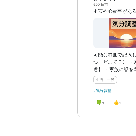
620 日前
可能な範囲で記入し
つ、どこで？】 ・家で 【受け
慮】 ・家族に話を
時間を持つ ・振り返
生活・一般
んな風に生きやすく
狭く考えてたこと
#気分調整
とができた。
🍀
👍
3
1