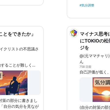
をしてもらいながら実践
(リンク先参照)
#気分調整
のほかには制限時間を設
かわりがある部分が
えばメリットにあるよう
には「催眠音声
うになりますが、使いす
あります。たい
過度に責めたり、精神が
で、調べるのは
りします。良くも悪く
盤の方だけ聞い
次第なのでしょうね。
ことをできたか」
マイナス思考
ることが丸々自
にTOKIOの
んです。 基本的に個人でやりやすいのは
ジを
第二公式までな
サイクリストの不思議さ
こういった音声
@(元ママチャリ
用の音声として
ん
目標にむかって行動することが難しく、何をするにも手がつかないことがある
せん。 もちろん
758 日前
にやり方を聞く
を仰ぐのがいい
対策の部分に書きまし
、「自分の気分を見なが
(自分の対策の部