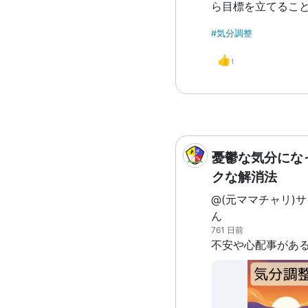
ら目標を立てるこ
になりました。 今
#気分調整
の状態を正としたとき
ルで数値化したもの
👍
1
を見たのですが、
変化した少しあと
と連動するケース
した。具体的に言
翌日、前の日と比
た」こと、また「
憂鬱な気分にな
標達成率を維持し
クな解消法
込むことが多い」
@(元ママチャリ)
した。ちなみに気
ん
した。 このことか
761 日前
だ時は無理に課題
と」「気分が上が
を見ながら挑戦す
平均を高い状態に
かな、と感じました。 自分のメン