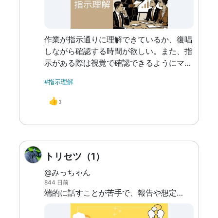
作業が指示通りに理解できているか、復唱
しながら確認する時間が欲しい。また、指
示がある際は視覚で確認できるようにマニ
ュアルやメール、メモ等で指示いただける
#指示理解
と分かりやすく、あとで見返すこともでき
るので安心。
👍
3
トリセツ（1）
@みっちゃん
844 日前
端的に話すことが苦手で、報告や想定外の質問に対して回答をする際、言葉がまとめられず長くなってしまう。