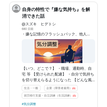
自身の特性で『嫌な気持ち』を解
消できた話
@スズキ ヒデトシ
680 日前
・嫌な記憶のフラッシュバック、他人の不快な所作、ネガティブな言動 等が頭から離れなくなってしまう ・上記を解決できたきっかけは、自身の『障害特性』でした
【いつ、どこで？】 ・職場、通勤時、自
宅 等 【受けられた配慮】 ・自分で気持ち
を切り替えらるようになった 【どんな風
に生きやすくなったか？】 ・不意に記憶
生活・一般
企業（障害者雇用）
のフラッシュバックが起きても、すぐに忘
就労移行支援・自立訓練（生活訓練）
れられるようになった ・不快な言動など
を見て嫌悪感を感じても、すぐに気持ちを
#気分調整