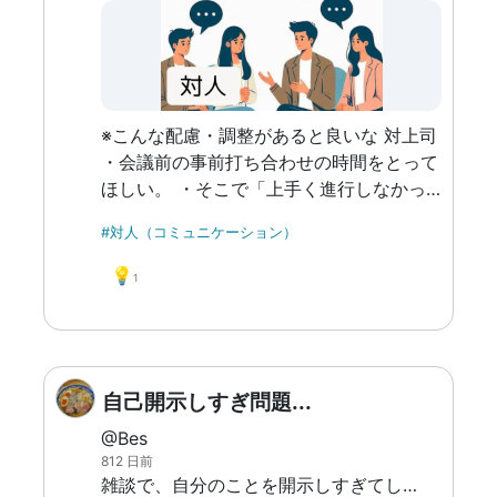
※こんな配慮・調整があると良いな 対上司
・会議前の事前打ち合わせの時間をとって
ほしい。 ・そこで「上手く進行しなかっ
たときにどうするか」のシミュレーション
#対人（コミュニケーション）
をしてほしい。 ・パニックになって意見
をひっこめそうになったら「誰のための意
💡
1
見か」を問いかけてほしい。
自己開示しすぎ問題...
@Bes
812 日前
雑談で、自分のことを開示しすぎてしまう。 言いたくないことを秘密にできない。