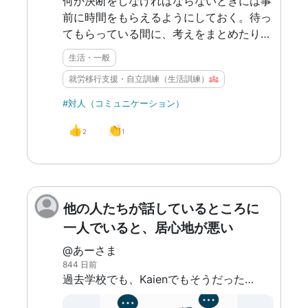
何か決断をしなければならないときには事
前に時間をもらえるようにしておく。待っ
てもらっている間に、考えをまとめたり、
人に相談することもできる。自分の答えが
生活・一般
「いいえ」だとしても、時間を置いた方が
就労移行支援・自立訓練（生活訓練）
答えやすくなる。
#対人（コミュニケーション）
👍
👏
2
1
他の人たちが話しているところに
一人でいると、居心地が悪い
@あーさま
844 日前
過去学校でも、Kaienでもそうだったのだが、自分は誰ともお話せず一人で過ごしたいのに、自分の周りにいる人が楽しそうにおしゃべりしているのを見るとなぜかとてつもなく居心地が悪くなってしまう。人と話すこと自体は嫌いじゃない、どころか好きなのだが、時と場合によって話したいか、話したくないかという気持ちは変わる。自分が人と話したい時に周りの人が話していてもなんとも思わないが、一人でいたい時に周りの人が楽しくお話しているとその場にいづらくなる。「一人でいてもいいよ」と言われたとしても、あまりそれは変わらない。