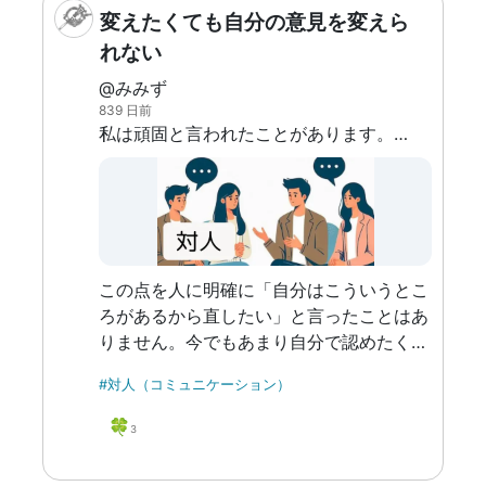
変えたくても自分の意見を変えら
れない
@みみず
839 日前
私は頑固と言われたことがあります。確かにそういう性格ではあります。ただそれで自分が苦しむこともあります。 私は「一度決めたことは曲げてはいけない」という言葉に無意識に縛られているようで、途中で自分の決めた事を変えたくなっても「それは悪いことだ」と思ってしまい、結果最初に決めたことのせいでずっと自分の意志を曲げることになっていってしまいます。 例えばAとBだけを見て「Aがしたい」と言った後で、突然出てきたがもっとやりたいと思うCに出会ってしまい、本心ではCの方がやりたいと思っても、最初に「Aがしたい」と発言してしまったからにはAにしなきゃ、と思ってやりたくなくなったAを始め、それを途中でやめることもできなくなってしまいます。
この点を人に明確に「自分はこういうとこ
ろがあるから直したい」と言ったことはあ
りません。今でもあまり自分で認めたくな
い部分ではあるからです。 まず中学生頃
#対人（コミュニケーション）
から自分の言ったことに縛られているな、
と思うことはありましたが、解決する発想
🍀
3
にまでは至りませんでした。解決ができ
る、必要であると気づいたのはKaienに通