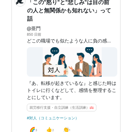
「この"怒り"と"悲しみ"は目の前
の人と無関係かも知れない」って
話
@亜門
850 日前
どこの職場でも似たような人に負の感情を抱いてしまい、コミュニケーションで失敗して辞めることになる。
『あ、転移が起きているな』と感じた時は
トイレに行くなどして、感情を整理するこ
とにしています。
就労移行支援・自立訓練（生活訓練）
#対人（コミュニケーション）
🌈
👍
👏
3
2
1