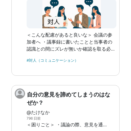
＜こんな配慮があると良いな＞ 会議の参
加者へ ・議事録に書いたことと当事者の
認識との間にズレが無いか確認を取る必要
がある。 そのため、会議の後に確認の時
#対人（コミュニケーション）
間をとってもらうことを了承してもらいた
い。 マネージャーへ ・どうしても議事録
を取る必要がある場合、一人ではなく二人
で参加したりヘルプに入るなどの人的コス
トを割いてほしい。
自分の意見を諦めてしまうのはな
ぜか？
@たけなか
796 日前
＜困りごと＞ ・議論の際、意見を通せない。反対されるとすぐに折れてしまう。 ↓ 一緒に準備してくれたチームからがっかりされる。私も良い気持ちではないし悔しい。 自分のやりたいことが無くなっていく。 一貫性がない、自信がないように思われるのではないかと不安を感じる。 ＜事例＞ ・会議で提案した際、却下の意を呈されてすぐに案を取り下げてしまった。あとから上司に「あんなに時間をかけて考えたのに、自分も賛成したから部署としての企画なのに、担当者がなぜ粘らないんだ。」と言われた。大学生の時も教授から簡単に引っ込むな、と言われた。 ・行き先や食べたいものが複数案でたら相手に譲ってしまう。じゃんけんで勝ったとしても譲ってしまう。 ＜予想する原因＞ ・過去のトラウマから、仕事を私物化し「反対に従うので加害しないで」と自分の身を守ろうとしている。 ・相手を不快に思わせないように反対する言い方が分かっていない。相手に嫌がられたくない。 ・そもそも自分の意見には価値がないのでスルーされてしかるべきと思いこんでいる。