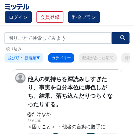
ログイン
会員登録
料金プラン
絞り込み
並び順： 新着順▼
カテゴリー
配慮があった期間
特徴
他人の気持ちを深読みしすぎた
り、事実を自分本位に脚色しが
ち。結果、落ち込んだりつらくな
ったりする。
@たけなか
779 日前
＜困りごと＞ ・他者の言動に勝手に含みを感じて、勝手に自分を責めてツライ気持ちになる。 （例）相手が普段よりもの静か＝自分が何かしたせいで元気がないか、もしくは怒ってるんだな…など ・議事録が周囲の認識とずれる。その結果、判断ミスのもとになったり周りから不信感や不満感をもたれる。 例）「あの結論の『調整』というのは『進める』意味の調整でしたよね？」「いや、話の流れ的に『ストップ』の意味だったよ。」など ＜予想される原因＞ ・他人の言動を深読みするのは、自分の行動の理由を他人のせいにできて、そうすると気持ちが楽だと感じているから。 ・また、相手の考えは自分と一緒だと思い込んでいて相手の気持ちが分かっていると思っているから。 ・自分と結び付けるとネガティブになる。 ・議事録がずれるのは、事実よりも事実から連想されたことに引っ張られているから。 ・自分の立場を保ったまま議事録を書いているので偏ってしまう。