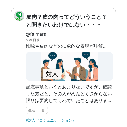
い始めてからです。 通院している医師に
過去を含めて自分の苦しんできた経験につ
皮肉？皮の肉ってどういうこと？
いて話す機会がありましたが、そうした時
に初めて振り返りをしていることにも気が
と聞きたいわけではない・・・
付きました。そこでやっと自分の性格の解
@falmars
像度が自分の中で上がっていきました。
839 日前
自分の本心を知るには独りだと限界がある
比喩や皮肉などの抽象的な表現が理解できなかったり、「結構です」のようなどちらでもとれる表現など、相手が意図していることを理解できなくて会話がかみあわない。
ように思います。たまに人と話していて初
めて、自分はこんなこと考えていたのか、
と気づくことがあります。なので「人と対
話」するのはとても難しいことですが、必
要なことだと思い始めています。ただ自分
が元から頑固なのもあって、その場で相手
配慮事項というとあまりないですが、確認
のこと、そして新しく知る自分のことも受
した方だと、その人がめんどくさがらない
け入れられるかわからなくてまだ実行でき
限りは要約してくれていたことはありま
ていません。 必要な配慮というより自分
す。
生活・一般
がどう他人を使うか、の話になるのではな
いかと思っているのですが、 何かいい方
#対人（コミュニケーション）
法があれば、知りたいです。 こだわりが