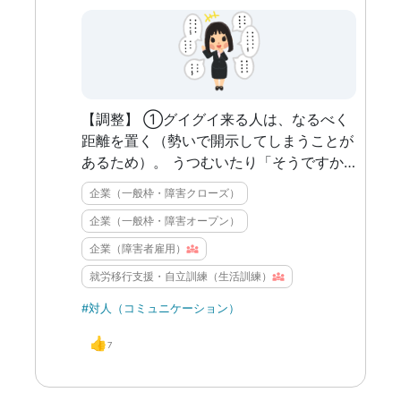
【調整】 ①グイグイ来る人は、なるべく
距離を置く（勢いで開示してしまうことが
あるため）。 うつむいたり「そうですか
ねえ」などつまらない返答しか返さない
企業（一般枠・障害クローズ）
と、向こうから離れていく。 どうしても
企業（一般枠・障害オープン）
対処が難しくなった場合は、上司に相談し
て接触を減らしてもらう（席替え、仕事を
企業（障害者雇用）
別々にしてもらう、など）。 ②交流が盛
就労移行支援・自立訓練（生活訓練）
んな環境はなるべく避ける。 ③仮に交流
#対人（コミュニケーション）
が必須なイベントが発生した場合は、「疲
れやすいので〇時に切り上げたいのですが
👍
7
可能でしょうか」などと打診する。 主に
対人関係を選べない仕事場で配慮を求めて
いく。 ①は、以前グイグイ来る社員のこ