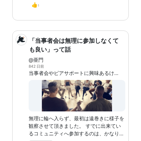
👍
異常、もとい頑固な人が、少しでもものご
1
とを受け入れるどうしたらいいのか、お願
いします。
「当事者会は無理に参加しなくて
も良い」って話
@亜門
842 日前
当事者会やピアサポートに興味あるけど、すでに出来ているコミュニティへ入って行くのってストレス半端ない。
無理に輪へ入らず、最初は遠巻きに様子を
観察させて頂きました。 すでに出来てい
るコミュニティへ参加するのは、かなりの