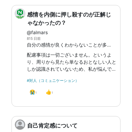
とを上司に話すと、上司から本人に注意す
るなどの対処は取ってくれたように思いま
感情を内側に押し殺すのが正解じ
す。 ②は対処に近いですが、交流が盛ん
ゃなかったの？
なところは「常に情報のセーブを適切に行
@falmars
う」ことが要求されていると感じるので、
815 日前
慎重に環境を選択して、苦手さが出ないよ
自分の感情が良くわからないことが多いため、相手の感情もわからなくなってしまう。 内部に感情を抑え続けていた結果、外部へ出すことが難しくなってしまった。 経緯としては、両親がずっと1日無言で過ごしていたので「ああやって過ごすのが正解なのか」という刷り込みが大きいと思っています。 極たまに両親が談笑していることもありますが、だとしてもあまり印象に残らずスルーしていました。
うにしています。 ③は、飲み会などの場
配慮事項は一切ございません。というよ
面を想定しています。 こういったイベン
り、周りから見たら単なるおとなしい人と
トは、いきなり途中で抜けると印象が悪い
しか認識されていないため、私が悩んでい
と聞くので、事前に相談するようにしてい
ることすら気づきにくいのかもしれませ
ます。 障害者雇用だと、ここら辺の融通
#対人（コミュニケーション）
ん。 一応スタッフにこのことを相談した
が利くのかなと思います。
のですが、何でもかんでも感情を出すこと
😭
👍
1
1
が良いわけではないと返されました。しか
し、そういうわけではなく、感情が物理的
に外に出せないから人生がつまらない＝鬱
症状が出やすいのでこの頻度をどうにかし
自己肯定感について
たいということです。