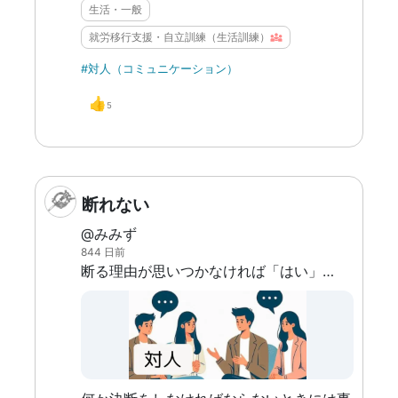
ストレスがあります。 ファシリテーター
生活・一般
や専門家の指導が無い場所は、前から参加
就労移行支援・自立訓練（生活訓練）
している古株が幅を利かせていることもあ
ります。 本当に今の自分が、参加する必
#対人（コミュニケーション）
要があるのか？ 冷静に考えてみてくださ
👍
い。 案外、必要無いかも知れません。 も
5
ちろん、良い場所もあると思います。相性
もあります。 私も、自分に合う場所が見
つかると良いな、と思います。
断れない
@みみず
844 日前
断る理由が思いつかなければ「はい」しか答えるしかないように思えてくる。流されやすく、聞きたくないと思っている話や早く去りたいと思っているにもかかわらず、断れなくて話を聞いてしまったり「嫌」が言えない。例えば保険加入の勧誘なども、断れなくてものすごく困ったことがある。 とにかく、断れないことで、自分も相手も不幸にする。