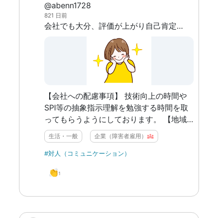
@abenn1728
821 日前
会社でも大分、評価が上がり自己肯定感は上がったのだが周りのやっているのを見ると どうも納得いかないしこのままでは自分の技術が上がらない。 また、周りの人から色々マウント取られ自己評価が下がった（そのときはASDだからとかいう人もいた）
【会社への配慮事項】 技術向上の時間や
SPI等の抽象指示理解を勉強する時間を取
ってもらうようにしております。 【地域
からの支援】 上記事項に同意してもら
生活・一般
企業（障害者雇用）
い、将来的に副業等ができるように今の会
社を拠点にして 収入アップや自信をもっ
#対人（コミュニケーション）
た生活ができるように、５月からの一人暮
👏
1
らしをサポートしてもらっています 【カ
ウンセラー】 地域支援員の方やKaienのス
タッフと連携し、相談に乗ってもらってい
る。