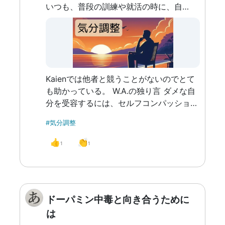
いつも、普段の訓練や就活の時に、自分より能力の高い人を見たり思い浮かべては、「お前はバカだ」と自分に言い聞かせ、憂鬱になる。
Kaienでは他者と競うことがないのでとて
も助かっている。 W.A.の独り言 ダメな自
分を受容するには、セルフコンパッション
も必要になる。 セルフコンパッション
#気分調整
は、「自分は誰よりもすごい！」と自分に
信じ込ませることよりかは、「自分の良い
👍
👏
1
1
ところ、ダメなとこを そのまま受け入れ
る」という意味。下にKaien特別セミナー
貼っておきます。
ドーパミン中毒と向き合うために
は