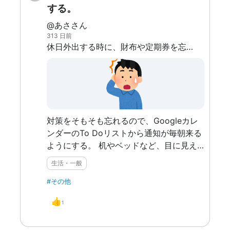
する。
@あささん
313 日前
休日外出する時に、財布や定期券を忘れてしまったり、家の鍵を忘れて家に入れないなんてことがよくある。
対策をそもそも忘れるので、Googleカレ
ンダーのTo Doリストから通知が毎朝来る
ようにする。 机やベッドなど、目に見え
るところに「常に持ち歩くものリスト」を
生活・一般
貼って、毎日忘れないようにする。 親に
言ってもらうなどもありだけど、今後一人
#その他
暮らしすることを考え、ツールを頼るのが
👍
1
よいと思った。