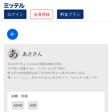
ログイン
会員登録
料金プラン
あささん
2024年4月よりKaienの職業訓練を利用。
10月末に就職するも、わずか４か月で退社。
数カ月の休職期間を経て2025年9月から再びKaienに戻る。
働くということ、自分そのものに向き合うところからやり直しです。
診断・特徴
ADHD
ASD