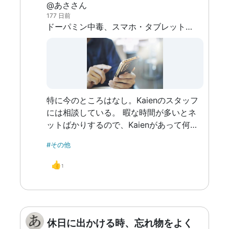
@あささん
177 日前
ドーパミン中毒、スマホ・タブレット依存、ネット・SNS依存 小学生、中学生以来の問題で、とにかくネットを見過ぎてしまう。子供の頃から普通にノートPCがあったから、放課後はいつもネットサーフィンをしていた。スマホが普及してさらに拍車をかけた。今でもまだ抜けきっていない。 近年、ドーパミン中毒という言葉をネットで頻繁に見かけるようになった。「ドーパミン中毒が人生を破壊する」というような不安を煽る言説もよく見かける。ドーパミン中毒とどう向き合うべきだろうか？
特に今のところはなし。Kaienのスタッフ
には相談している。 暇な時間が多いとネ
ットばかりするので、Kaienがあって何か
することがあるというのが、最大の配慮と
#その他
言えそうではある。 W.A.の独り言 ネット
サーフィンで時間を溶かして自己嫌悪にな
👍
1
ったら、スキマスイッチの「全力少年」の
一節を思い出してみるといいかも。 「ガ
ラクタの中に輝いてた物がいっぱいあった
ろう？」
休日に出かける時、忘れ物をよく