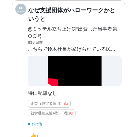
なぜ支援団体がハローワークかと
いうと
@ミッテル立ち上げCF出資した当事者第
○○号
636 日前
こちらで鈴木社長が挙げられている民間エージェントの中のとある1社のグループ内の障害者雇用会社でまさにその民間エージェントの中の人な仕事をしているASD当事者ですが、料金体系的に小規模な組織にはこの手のサービスは高くて使いづらいというのもあるかもです。自分のトコは障害者求人も扱ってますけど求人出してるのは誰もが知ってるような超大手ばっかなんですよねやっぱり･･･
特に配慮なし
企業（障害者雇用）
就労継続支援A型・B型
#その他
👍
1