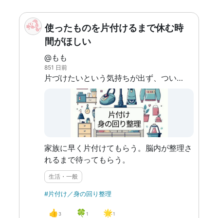
使ったものを片付けるまで休む時
間がほしい
@もも
851 日前
片づけたいという気持ちが出ず、つい散らかしたままになってしまう。
家族に早く片付けてもらう。脳内が整理さ
れるまで待ってもらう。
生活・一般
#片付け／身の回り整理
👍
🍀
🌟
3
1
1