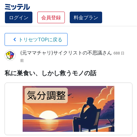
ログイン
会員登録
料金プラン
トリセツTOPに戻る
(元ママチャリ)サイクリストの不思議さん
688 日
前
私に巣食い、しかし救うモノの話