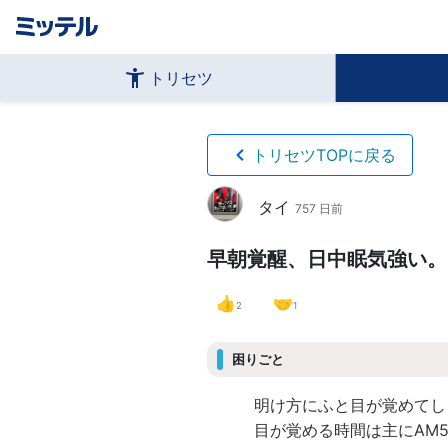
トリセツ
トリセツTOPに戻る
タイ
757 日前
早朝覚醒、日中眠気強い。
👍
🤝
2
1
困りごと
明け方にふと目が覚めてし
目が覚める時間は主にAM