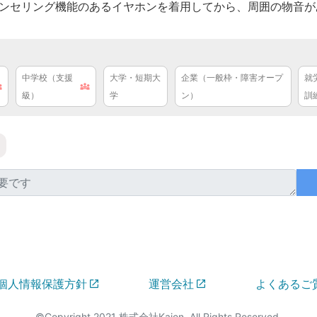
ンセリング機能のあるイヤホンを着用してから、周囲の物音が
中学校（支援
大学・短期大
企業（一般枠・障害オープ
就
級）
学
ン）
訓
個人情報保護方針
運営会社
よくあるご
©Copyright 2021 株式会社Kaien. All Rights Reserved.