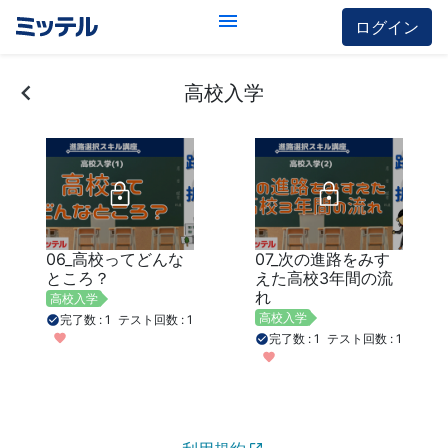
ログイン
高校入学
06_高校ってどんな
07_次の進路をみす
ところ？
えた高校3年間の流
れ
高校入学
高校入学
完了数
1
テスト回数
1
完了数
1
テスト回数
1